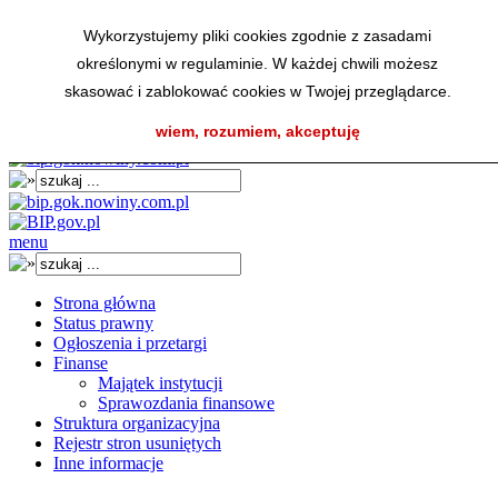
Wykorzystujemy pliki cookies zgodnie z zasadami
określonymi w regulaminie. W każdej chwili możesz
skasować i zablokować cookies w Twojej przeglądarce.
A
AA
AA
K
wiem, rozumiem, akceptuję
menu
Strona główna
Status prawny
Ogłoszenia i przetargi
Finanse
Majątek instytucji
Sprawozdania finansowe
Struktura organizacyjna
Rejestr stron usuniętych
Inne informacje